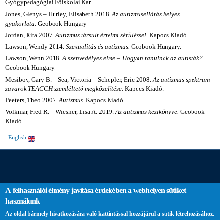
Gyógypedagógiai Főiskolai Kar.
Jones, Glenys
–
Hurley, Elisabeth 2018.
Az autizmusellátás helyes
gyakorlata.
Geobook Hungary
Jordan, Rita 2007.
Autizmus társult értelmi sérüléssel.
Kapocs Kiadó
.
Lawson, Wendy 2014.
Szexualitás és autizmus.
Geobook Hungary.
Lawson, Wenn 2018.
A szenvedélyes elme
–
Hogyan tanulnak az autisták?
Geobook Hungary.
Mesibov, Gary B.
–
Sea, Victoria
–
Schopler, Eric 2008.
Az autizmus spektrum
zavarok TEACCH szemléltető megközelítése.
Kapocs Kiadó.
Peeters, Theo 2007.
Autizmus.
Kapocs Kiadó
Volkmar, Fred R.
–
Wiesner, Lisa A. 2019.
Az autizmus kézikönyve.
Geobook
Kiadó.
English
A felhasználói élmény javítása érdekében a webhelyen sütiket
használunk
Az oldal bármely hivatkozására való kattintással hozzájárul a sütik létrehozásához.