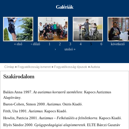
agyagozás
agyagozás
tiszteletére
Szakkiállítás
2015. okt. 20.
Galériák
margójára
margójára
Konferencia
képekben
« első
‹ előző
1
2
3
4
5
6
következő
Oldalak
›
utolsó »
Címlap
»
Fogyatékosság ismeret
»
Fogyatékosság típusok
»
Autista
Jelenlegi hely
Szakirodalom
Balázs Anna 1997.
Az autizmus korszerű szemlélete.
Kapocs Autizmus
Alapítvány.
Baron-Cohen, Simon 2000.
Autizmus.
Osiris Kiadó.
Frith, Uta 1991.
Autizmus.
Kapocs Kiadó.
Howlin, Patricia 2001.
Autizmus – Felkészülés a felnőttkorra.
Kapocs Kiadó.
Illyés Sándor 2000.
Gyógypedagógiai alapismeretek.
ELTE Bárczi Gusztáv