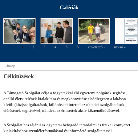
agyagozás
agyagozás
tiszteletére
Szakkiállítás
2015. okt. 20.
Galériák
margójára
margójára
Konferencia
képekben
1
2
3
4
5
6
következő ›
utolsó »
Oldalak
Címlap
Jelenlegi hely
Célkitűzések
A Támogató Szolgálat célja a fogyatékkal élő egyetemi polgárok segítése,
önálló életvitelének kialakítása és megkönnyítése elsődlegesen a lakáson
kívüli (köz)szolgáltatások, különös tekintettel az oktatási szolgáltatások
elérésének segítésével, mindezt az érintettek aktív közreműködésével.
A Szolgálat hozzájárul az egyetemi befogadó társadalmi és fizikai környezet
kialakításához szemléletformálással és információ szolgáltatássál.