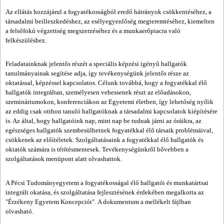
Az ellátás hozzájárul a fogyatékosságból eredő hátrányok csökkentéséhez, a
társadalmi beilleszkedéshez, az esélyegyenlőség megteremtéséhez, kiemelten
a felsőfokú végzettség megszerzéséhez és a munkaerőpiacra való
felkészüléshez.
Feladatainknak jelentős részét a speciális képzési igényű hallgatók
tanulmányainak segítése adja, így tevékenységünk jelentős része az
oktatással, képzéssel kapcsolatos. Célunk továbbá, hogy a fogyatékkal élő
hallgatók integráltan, személyesen vehessenek részt az előadásokon,
szemináriumokon, konferenciákon az Egyetemi életben, így lehetőség nyílik
az eddig csak otthon tanuló hallgatóknak a társadalmi kapcsolatok kiépítésére
is. Az által, hogy hallgatóink nap, mint nap be tudnak járni az óráikra, az
egészséges hallgatók szembesülhetnek fogyatékkal élő társaik problémáival,
csökkenek az előítéletek. Szolgáltatásaink a fogyatékkal élő hallgatók és
oktatók számára is térítésmentesek. Tevékenységünkről bővebben a
szolgáltatások menüpont alatt olvashattok.
A Pécsi Tudományegyetem a fogyatékosságal élő hallgatói és munkatártsai
integrált okatása, és szolgáltatása fejlesztésének érdekében megalkotta az
"Érzékeny Egyetem Koncepciót".
A dokumentum a mellékelt fájlban
olvasható.