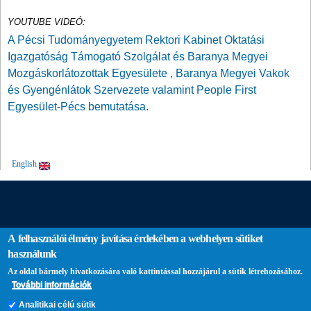
YOUTUBE VIDEÓ:
A
Pécsi Tudományegyetem Rektori Kabinet Oktatási
Igazgatóság Támogató Szolgálat és Baranya Megyei
Mozgáskorlátozottak Egyesülete , Baranya Megyei Vakok
és Gyengénlátok Szervezete valamint People First
Egyesület-Pécs bemutatása.
English
A felhasználói élmény javítása érdekében a webhelyen sütiket
használunk
Az oldal bármely hivatkozására való kattintással hozzájárul a sütik létrehozásához.
További információk
PTE login
Analitikai célú sütik
Pécsi Tudományegyetem