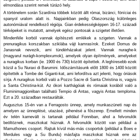
elmondása szerint remek túrázó hely.
A történelem során Szardínia többek között állt római, bizánci, föníciai és
spanyol uralom alatt is. Napjainkban pedig Olaszország különleges
autonómiával rendelkező régiója. Gian érdekességképpen 16-17. századi
térképeket is mutatott, amelyek egész pontosak a szigetet illetően.
Mindenféle korból vannak építészeti emlékek a szigeten. Vannak a
prenuragikus korszakban sziklába vájt kamrasírok. Ezeket Domus de
Janasnak nevezik, ami tündérházakat jelent. Vannak nuraghe-k
(magyarul nurágh-komplexumok), amelyek olyan építmények, amelyeket
a nuragikus korban (ie. 1900 és 730) között építettek. A leghíresebb ezek
közül a Su Nuraxi di Barumini. Időszámításunk előtt 1800 és 1400 között
építették a Tombe dei Giganti-kat, ami lefordítva azt jelenti, hogy óriások
sírja. A nuragikus korból való a Pozzo Sacre di Santa Christina is, vagyis
a Santa Christina-kút. Az ókori karthágóiak és rómaiak korából való a
Fluminimaggioréban található Tempio di Antas, vagyis Antas temploma.
Ezt a 20. században restaurálták.
Augusztus 15-én van a Ferragosto ünnep, amely munkaszüneti nap és
amelyen az ünneplésé, utazásé, pihenésé a főszerep. Emellett minden
év telén karnevált is tartanak például Fonniban, ahol a felvonulók
beöltöznek, maszkokat húznak. A felvonulók között van például a
Mamuthones csoport. Rajtuk kívül más-más csoportok (például a Boes e
Merdules vagy a Su Bundu) másfajta maszkokat húznak erre az