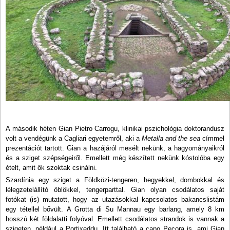
A második héten Gian Pietro Carrogu, klinikai pszichológia doktorandusz
volt a vendégünk a Cagliari egyetemről, aki a
Metalla and the sea
címmel
prezentációt tartott. Gian a hazájáról mesélt nekünk, a hagyományaikról
és a sziget szépségeiről. Emellett még készített nekünk kóstolóba egy
ételt, amit ők szoktak csinálni.
Szardínia egy sziget a Földközi-tengeren, hegyekkel, dombokkal és
lélegzetelállító öblökkel, tengerparttal. Gian olyan csodálatos saját
fotókat (is) mutatott, hogy az utazásokkal kapcsolatos bakancslistám
egy tétellel bővült. A Grotta di Su Mannau egy barlang, amely 8 km
hosszú két földalatti folyóval. Emellett csodálatos strandok is vannak a
szigeten, például a Portixeddu. Itt található a capo Pecora is, ami Gian