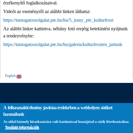
érzékenyítő foglalkozásaival.
Videót az eseményről az alábbi linken láthatsz:
https://tamogatoszolgalat.pte.hu/hu/5_irany_pte_kulturfeszt
Az alábbi linkre kattintva, néhány fotó erejéig betekintést nyújtunk
a rendezvénybe:
https://tamogatoszolgalat.pte.hu/hu/galeria/kulturfeszten_jartunk
English
A felhasználói élmény javítása érdekében a webhelyen sütiket
használunk
Az oldal bármely hivatkozására való kattintással hozzájárul a sütik létrehozásához.
További információk
PTE login