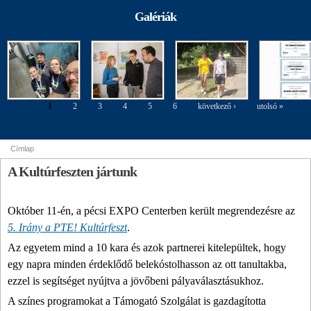
agyagozás
agyagozás
tiszteletére
Szakkiállítás
2015. okt. 20.
Galériák
margójára
margójára
Konferencia
képekben
1
2
3
4
5
6
következő ›
utolsó »
Oldalak
Címlap
Jelenlegi hely
A Kultúrfeszten jártunk
Október 11-én, a pécsi EXPO Centerben került megrendezésre az
5. Irány a PTE! Kultúrfeszt
.
Az egyetem mind a 10 kara és azok partnerei kitelepültek, hogy
egy napra minden érdeklődő belekóstolhasson az ott tanultakba,
ezzel is segítséget nyújtva a jövőbeni pályaválasztásukhoz.
A színes programokat a Támogató Szolgálat is gazdagította