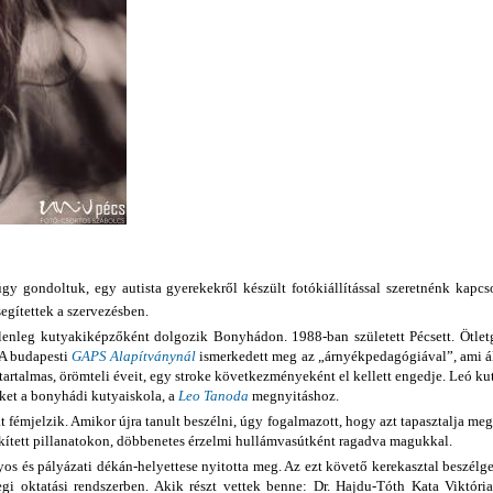
gy gondoltuk, egy autista gyerekekről készült fotókiállítással szeretnénk kapc
egítettek a szervezésben.
lenleg kutyakiképzőként dolgozik Bonyhádon. 1988-ban született Pécsett. Ötletga
 A budapesti
GAPS Alapítványnál
ismerkedett meg az „árnyékpedagógiával”, ami ált
tartalmas, örömteli éveit, egy stroke következményeként el kellett engedje. Leó ku
 őket a bonyhádi kutyaiskola, a
Leo Tanoda
megnyitáshoz.
sát fémjelzik. Amikor újra tanult beszélni, úgy fogalmazott, hogy azt tapasztalja me
ökített pillanatokon, döbbenetes érzelmi hullámvasútként ragadva magukkal.
s és pályázati dékán-helyettese nyitotta meg. Az ezt követő kerekasztal beszélget
egi oktatási rendszerben. Akik részt vettek benne: Dr. Hajdu-Tóth Kata Viktória