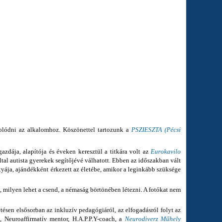
solódni az alkalomhoz. Köszönettel tartozunk a
PSZIESZTA (Pécsi
zdája, alapítója és éveken keresztül a titkára volt az
Eurokavilo
al autista gyerekek segítőjévé válhatott. Ebben az időszakban vált
tyája, ajándékként érkezett az életébe, amikor a leginkább szüksége
g, milyen lehet a csend, a némaság börtönében létezni. A fotókat nem
ésen elsősorban az inkluzív pedagógiáról, az elfogadásról folyt az
, Neuroaffirmatív mentor, H.A.P.P.Y-coach, a
Neurodiverz Műhely