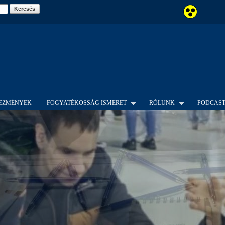
Ugrás a
tartalomra
EZMÉNYEK
FOGYATÉKOSSÁG ISMERET
RÓLUNK
PODCAS