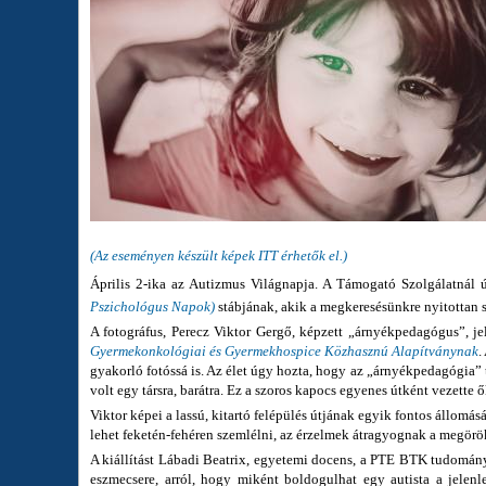
(Az eseményen készült képek ITT érhetők el.)
Április 2-ika az Autizmus Világnapja. A Támogató Szolgálatnál ú
Pszichológus Napok)
stábjának, akik a megkeresésünkre nyitottan s
A fotográfus, Perecz Viktor Gergő, képzett „árnyékpedagógus”, je
Gyermekonkológiai és Gyermekhospice Közhasznú Alapítványnak
.
gyakorló fotóssá is. Az élet úgy hozta, hogy az „árnyékpedagógia” 
volt egy társra, barátra. Ez a szoros kapocs egyenes útként vezette
Viktor képei a lassú, kitartó felépülés útjának egyik fontos állomá
lehet feketén-fehéren szemlélni, az érzelmek átragyognak a megör
A kiállítást Lábadi Beatrix, egyetemi docens, a PTE BTK tudományo
eszmecsere, arról, hogy miként boldogulhat egy autista a jelenl