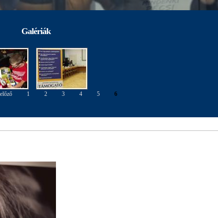
Galériák
 előző
1
2
3
4
5
6