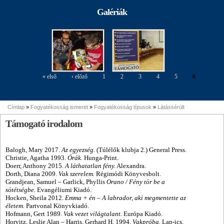
agyagozás
agyagozás
tiszteletére
Szakkiállítás
2015. okt. 20.
Galériák
margójára
margójára
Konferencia
képekben
« első
‹ előző
1
2
3
4
5
6
Oldalak
Címlap
»
Fogyatékosság ismeret
»
Fogyatékosság típusok
»
Látássérült
Jelenlegi hely
Támogató irodalom
Balogh, Mary 2017.
Az ​egyezség.
(Túlélők klubja 2.) General Press.
Christie, Agatha 1993.
Órák.
Hunga-Print.
Doerr, Anthony 2015.
A ​láthatatlan fény.
Alexandra.
Dorth, Diana 2009.
Vak ​szerelem.
Régimódi Könyvesbolt.
Grandjean, Samuel
–
Garlick, Phyllis
Orano / Fény tör be a
sötétségbe.
Evangéliumi Kiadó.
Hocken, Sheila 2012.
Emma + én
–
A labrador, aki megmentette az
életem.
Partvonal Könyvkiadó.
Hofmann, Gert 1989.
Vak ​vezet világtalant.
Európa Kiadó.
Horvitz, Leslie Alan
–
Harris, Gerhard H. 1994.
Vakpróba.
Lap-ics.