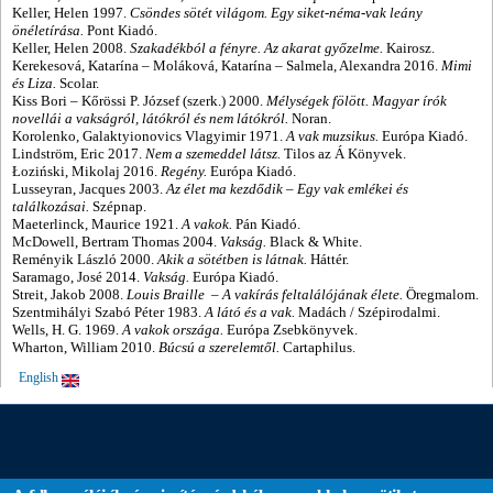
Keller, Helen 1997.
Csöndes ​sötét világom. Egy siket-néma-vak leány
önéletírása.
Pont Kiadó.
Keller, Helen 2008.
Szakadékból a fényre. Az akarat győzelme.
Kairosz.
Kerekesová, Katarína
–
Moláková, Katarína
–
Salmela, Alexandra 2016.
Mimi ​
és Liza.
Scolar.
Kiss Bori
–
Kőrössi P. József (szerk.) 2000.
Mélységek fölött. Magyar írók
novellái a vakságról, látókról és nem látókról.
Noran.
Korolenko, Galaktyionovics Vlagyimir 1971.
A vak muzsikus.
Európa Kiadó.
Lindström, Eric 2017.
Nem ​a szemeddel látsz.
Tilos az Á Könyvek.
Łoziński, Mikolaj 2016.
Regény.
Európa Kiadó.
Lusseyran, Jacques 2003.
Az ​élet ma kezdődik
–
Egy vak emlékei és
találkozásai.
Szépnap.
Maeterlinck, Maurice 1921.
A ​vakok.
Pán Kiadó.
McDowell, Bertram Thomas 2004.
Vakság.
Black & White.
Reményik László 2000.
Akik ​a sötétben is látnak.
Háttér.
Saramago, José 2014.
Vakság.
Európa Kiadó.
Streit, Jakob 2008.
Louis ​Braille
–
A vakírás feltalálójának élete.
Öregmalom.
Szentmihályi Szabó Péter 1983.
A ​látó és a vak.
Madách / Szépirodalmi.
Wells, H. G. 1969.
A vakok országa.
Európa Zsebkönyvek.
Wharton, William 2010.
Búcsú ​a szerelemtől.
Cartaphilus.
English