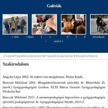
agyagozás
agyagozás
tiszteletére
Szakkiállítás
2015. okt. 20.
Galériák
margójára
margójára
Konferencia
képekben
« első
‹ előző
1
2
3
4
5
6
következő
Oldalak
›
utolsó »
Címlap
»
Fogyatékosság ismeret
»
Fogyatékosság típusok
»
Mozgáskorlátozott
Jelenlegi hely
Szakirodalom
Ángyán Lajos 2002.
Az emberi test mozgástana.
Motio Kiadó.
Benczúr Miklósné 2001.
Mozgáskorlátozottak (szócikk). In: Mesterházi Zs.
(szerk.) Gyógypedagógiai Lexikon.
ELTE Bárczi Gusztáv Gyógypedagógiai
Főiskolai Kar.
Benczúr Miklósné 2011.
A szomatopedagógia kapcsolata a gyógypedagógia
speciális pedagógiáival. In: Gyógypedagógiai Szemle, 2011/2.
Benczúr Miklósné (szerk.) 1997.
Mozgásfogyatékos gyermek az óvodában. In: