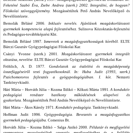
Feketéné Szabó Éva, Zsebe Andrea (szerk.) 2002. Integrálni, de hogyan?
Főiskolai szöveggyűjtemény.
Mozgássérültek Pető András Nevelőképző és
Nevelőintézete.
Bernolák Béláné 2006.
Inkluzív nevelés. Ajánlások mozgáskorlátozott
gyermekek kompetencia alapú fejlesztéséhez.
Sulinova Közoktatás-fejlesztési
és Pedagógus-továbbképzési Kht.
Bernolák Béláné 1997.
Ismeretek a mozgásfogyatékosságok köréből.
ELTE
Bárczi Gusztáv Gyógypedagógiai Főiskolai Kar.
Csányi Yvonne (szerk.) 2001.
Mozgáskorlátozott gyermekek integrált
oktatása, nevelése.
ELTE Bárczi Gusztáv Gyógypedagógiai Főiskolai Kar.
Fröhlich, A. D. 1977.
Gondolatok az észlelési és mozgásképesség
összefüggéseiről testi fogyatékosoknál. In: Huba Judit (1993, szerk.)
Pszichomotoros fejlesztés a gyógypedagógiában. I. köt.
Nemzeti
Tankönyvkiadó.
Hári Mária
–
Horváth Júlia
–
Kozma Ildikó
–
Kőkuti Márta 1991.
A konduktív
pedagógiai rendszer hatékony működésének alapelvei és
gyakorlata.
Mozgássérültek Pető András Nevelőképző és Nevelőintézete.
Hári Mária
–
Ákos Károly 1971.
Konduktív pedagógia.
Tankönyvkiadó.
Hoffman Judit 1996.
Gyógypedagógia. Bevezetés a mozgásfogyatékos
gyermekek pedagógiájába.
Comenius Bt.
Horváth Júlia
–
Kozma Ildikó
–
Salga Anikó 2000.
Példatár és megfigyelési
szempontsor mozgássérültek operatív megfigyeléséhez és a fejlődés