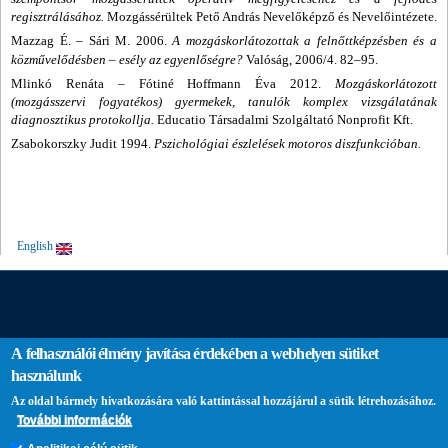
regisztrálásához.
Mozgássérültek Pető András Nevelőképző és Nevelőintézete.
Mazzag É. – Sári M. 2006.
A mozgáskorlátozottak a felnőttképzésben és a
közművelődésben – esély az egyenlőségre?
Valóság, 2006/4. 82–95.
Mlinkó Renáta
–
Fótiné Hoffmann Éva 2012.
Mozgáskorlátozott
(mozgásszervi fogyatékos) gyermekek, tanulók komplex vizsgálatának
diagnosztikus protokollja.
Educatio Társadalmi Szolgáltató Nonprofit Kft.
Zsabokorszky Judit 1994.
Pszichológiai észlelések motoros diszfunkcióban.
English
A felhasználói élmény javítása érdekében a webhelyen sütiket
használunk
Az oldal bármely hivatkozására való kattintással hozzájárul a sütik létrehozásához.
További információk
PTE login