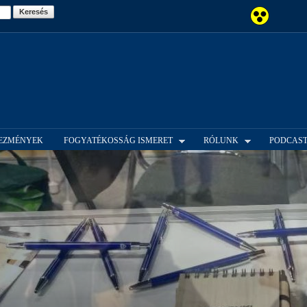
Ugrás a
tartalomra
EZMÉNYEK
FOGYATÉKOSSÁG ISMERET
RÓLUNK
PODCAS