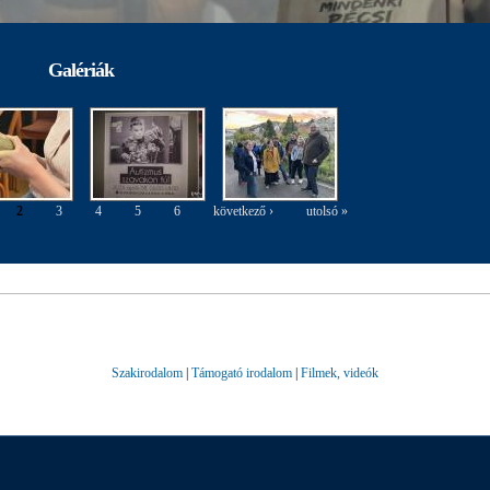
Galériák
2
3
4
5
6
következő ›
utolsó »
Szakirodalom
|
Támogató irodalom
|
Filmek, videók