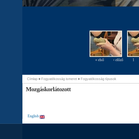
« első
‹ előző
1
Oldalak
Címlap
»
Fogyatékosság ismeret
»
Fogyatékosság típusok
Jelenlegi hely
Mozgáskorlátozott
English