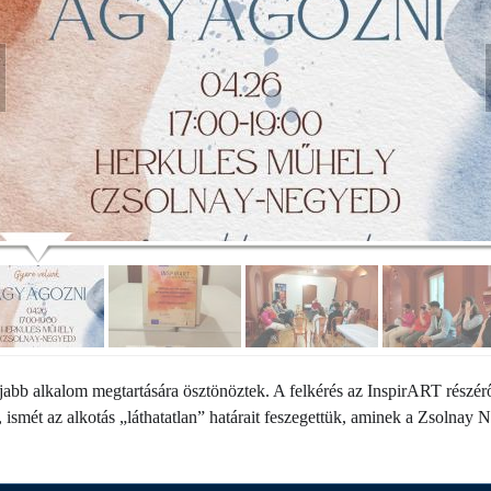
újabb alkalom megtartására ösztönöztek. A felkérés az InspirART részérő
, ismét az alkotás „láthatatlan” határait feszegettük, aminek a Zsolnay