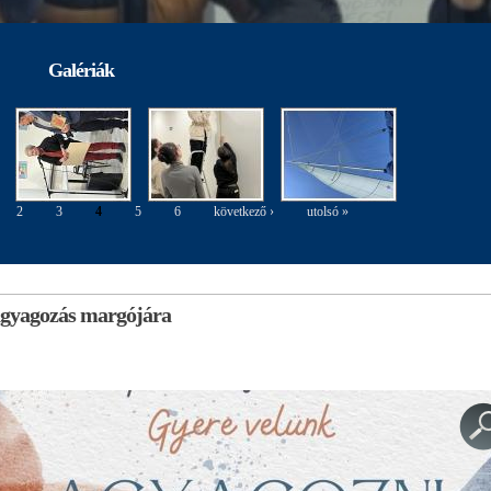
Galériák
2
3
4
5
6
következő ›
utolsó »
 agyagozás margójára