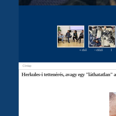
« első
‹ előző
1
Oldalak
Címlap
Jelenlegi hely
Herkules-i tettenérés, avagy egy "láthatatlan"